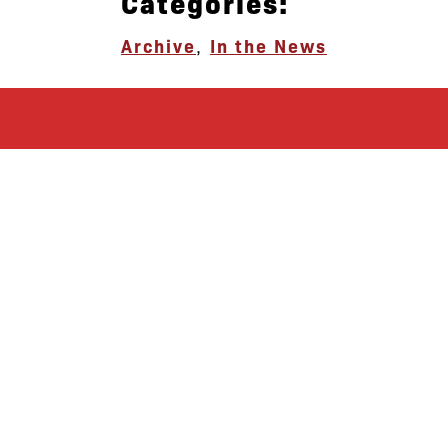
Categories:
Archive
,
In the News
let’s defend
together
By joining our mailing list, you
won’t just get updates on The Bronx
Defenders’ monthly activities, but
receive information on how you can
directly support the Bronx
community. We hope you will join
our growing community of friends
and supporters!