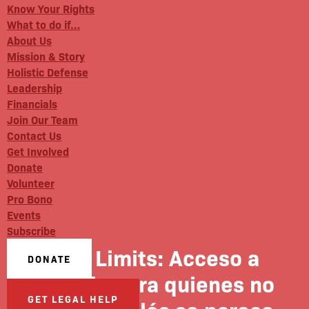
Know Your Rights
What to do if…
About Us
Mission & Story
Holistic Defense
Leadership
Financials
Join Our Team
Contact Us
Get Involved
Donate
Volunteer
Pro Bono
Events
Subscribe
City Limits: Acceso a
DONATE
justicia para quienes no
GET LEGAL HELP